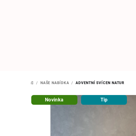
Přejít
na
obsah
/
NAŠE NABÍDKA
/
ADVENTNÍ SVÍCEN NATUR
DOMŮ
Novinka
Tip