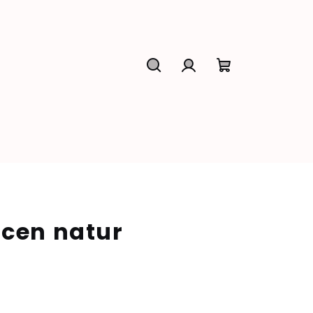
Hledat
Přihlášení
Nákupní
košík
ícen natur