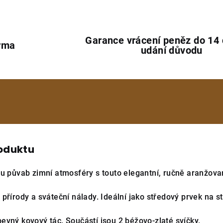
Garance vrácení peněz do 14
rma
udání důvodu
e
roduktu
ru půvab zimní atmosféry s touto elegantní, ručně aranžova
přírody a sváteční nálady. Ideální jako středový prvek na st
evný kovový tác. Součástí jsou 2 béžovo-zlaté svíčky.