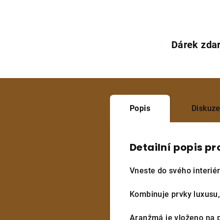
Dárek zda
Popis
Diskuz
Detailní popis p
Vneste do svého interié
Kombinuje prvky luxusu, 
Aranžmá je vloženo na p