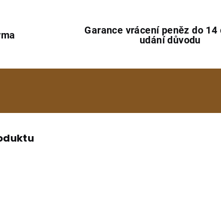
Garance vrácení peněz do 14
rma
udání důvodu
e
roduktu
.