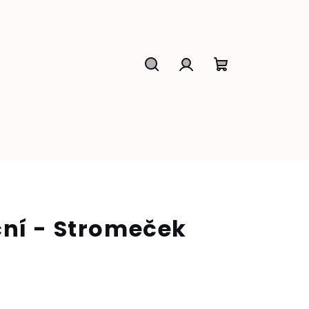
Hledat
Přihlášení
Nákupní
košík
ní - Stromeček