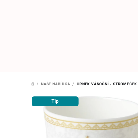
Přejít
na
obsah
/
NAŠE NABÍDKA
/
HRNEK VÁNOČNÍ - STROMEČEK
DOMŮ
Tip