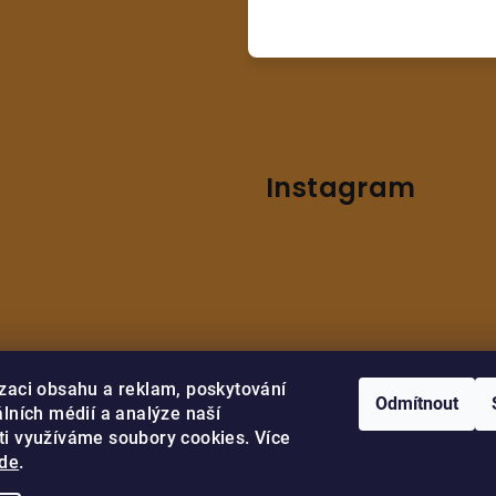
Instagram
zaci obsahu a reklam, poskytování
Odmítnout
álních médií a analýze naší
ti využíváme soubory cookies. Více
Sledovat na Instag
de
.