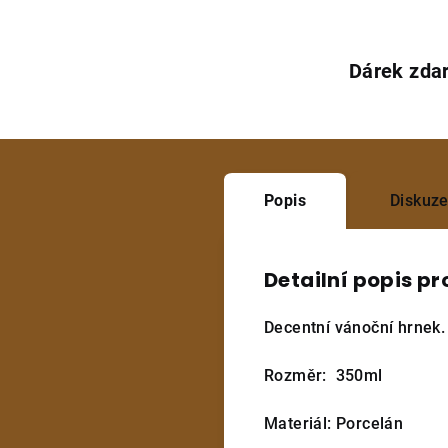
Dárek zda
Popis
Diskuz
Detailní popis p
Decentní vánoční hrnek
Rozměr:
350ml
Materiál: Porcelán