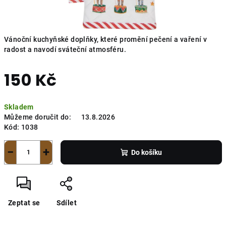
Vánoční kuchyňské doplňky, které promění pečení a vaření v
radost a navodí sváteční atmosféru.
150 Kč
Měrná
Skladem
cena:
Můžeme doručit do:
13.8.2026
Kód:
1038
−
+
Do košíku
Zeptat se
Sdílet