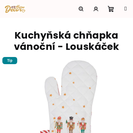
Přejít
na
obsah
Nákupní
Hledat
Přihlášení
Kuchyňská chňapka
košík
vánoční - Louskáček
Tip