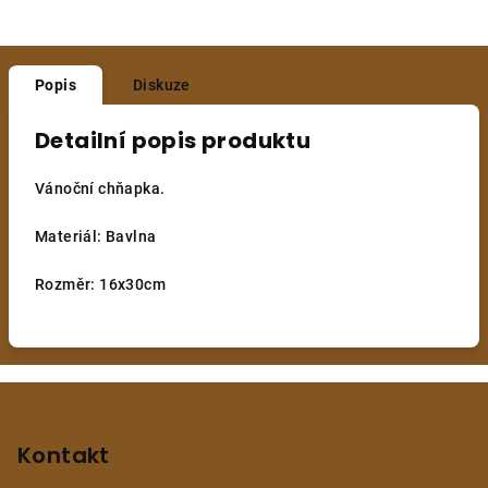
Popis
Diskuze
Detailní popis produktu
Vánoční chňapka.
Materiál: Bavlna
Rozměr: 16x30cm
Z
á
p
Kontakt
a