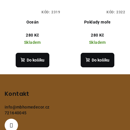
KÓD:
2319
KÓD:
2322
Oceán
Poklady moře
280 Kč
280 Kč
Skladem
Skladem
Do košíku
Do košíku
Z
á
p
Kontakt
a
info
@
mbhomedecor.cz
t
721640045
í