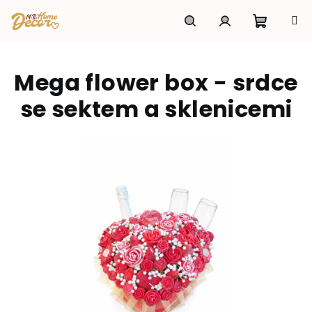
Přejít
na
obsah
Nákupní
Hledat
Přihlášení
Mega flower box - srdce
košík
se sektem a sklenicemi