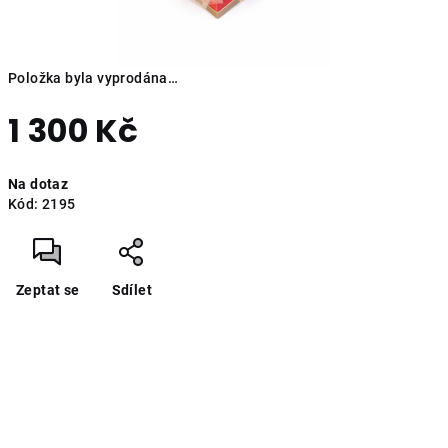
Položka byla vyprodána…
1 300 Kč
Měrná
Na dotaz
cena:
Kód:
2195
Zeptat se
Sdílet