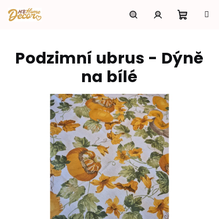
Přejít
na
obsah
Nákupní
Hledat
Přihlášení
Podzimní ubrus - Dýně
košík
na bílé