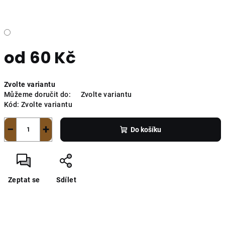
od
60 Kč
Měrná
Zvolte variantu
cena:
Můžeme doručit do:
Zvolte variantu
Kód:
Zvolte variantu
−
+
Do košíku
Zeptat se
Sdílet