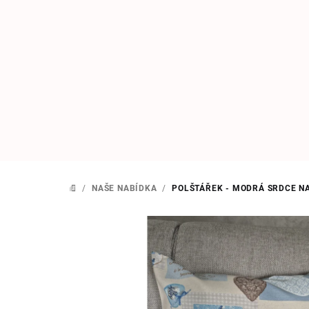
Přejít
na
obsah
/
NAŠE NABÍDKA
/
POLŠTÁŘEK - MODRÁ SRDCE N
DOMŮ