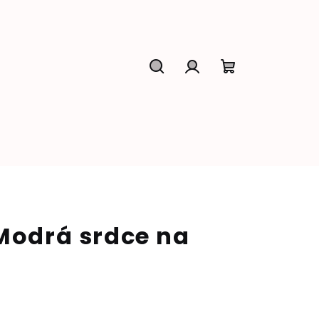
Hledat
Přihlášení
Nákupní
košík
 Modrá srdce na