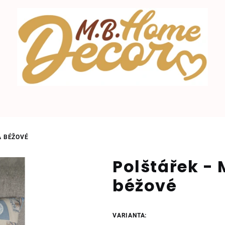
A BÉŽOVÉ
Polštářek -
béžové
VARIANTA: