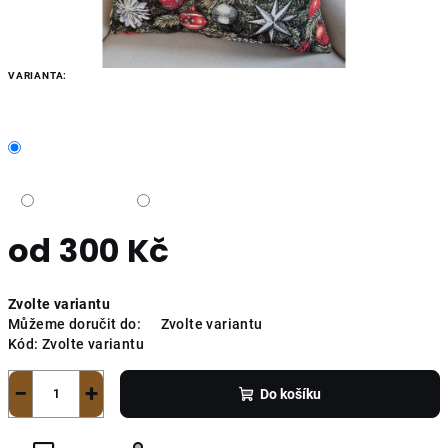
VARIANTA:
od
300 Kč
Měrná
Zvolte variantu
cena:
Můžeme doručit do:
Zvolte variantu
Kód:
Zvolte variantu
−
+
Do košíku