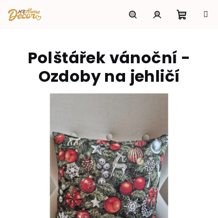
Přejít
na
obsah
Nákupní
Hledat
Přihlášení
Polštářek vánoční -
košík
Ozdoby na jehličí