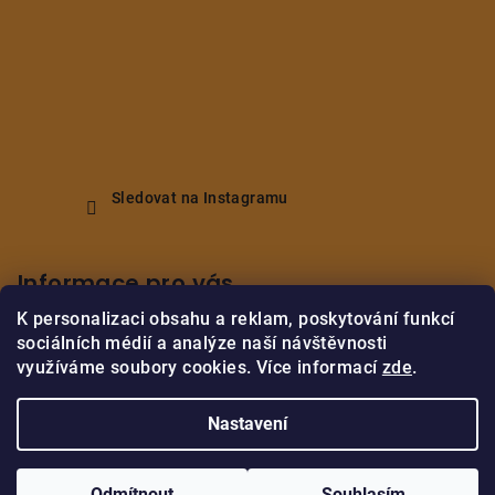
Sledovat na Instagramu
Informace pro vás
K personalizaci obsahu a reklam, poskytování funkcí
Obchodní podmínky
sociálních médií a analýze naší návštěvnosti
Podmínky ochrany osobních údajů
využíváme soubory cookies. Více informací
zde
.
Vrácení/reklamace zboží
Nastavení
Copyright 2026
M.B.Home Decor
. Všechna práva vyhrazena.
Upravit nastavení cookies
Odmítnout
Souhlasím