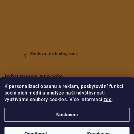
Sledovat na Instagramu
Informace pro vás
K personalizaci obsahu a reklam, poskytování funkcí
Obchodní podmínky
sociálních médií a analýze naší návštěvnosti
Podmínky ochrany osobních údajů
využíváme soubory cookies. Více informací
zde
.
Vrácení/reklamace zboží
Nastavení
Copyright 2026
M.B.Home Decor
. Všechna práva vyhrazena.
Upravit nastavení cookies
Odmítnout
Souhlasím