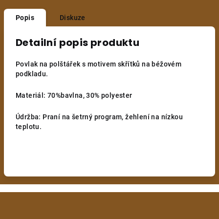
Popis
Diskuze
Detailní popis produktu
Povlak na polštářek s motivem skřítků na béžovém
podkladu.
Materiál: 70%bavlna, 30% polyester
Údržba: Praní na šetrný program, žehlení na nízkou
teplotu.
Z
á