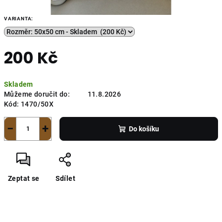
VARIANTA:
200 Kč
Měrná
Skladem
cena:
Můžeme doručit do:
11.8.2026
Kód:
1470/50X
−
+
Do košíku
Zeptat se
Sdílet