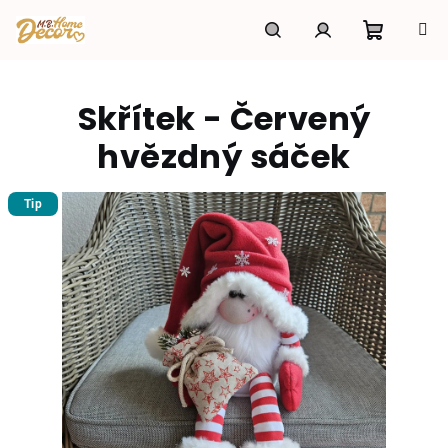
Přejít
na
obsah
Nákupní
Hledat
Přihlášení
Skřítek - Červený
košík
hvězdný sáček
Tip