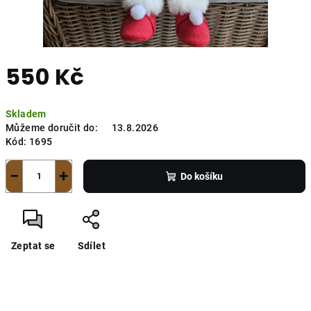
550 Kč
Měrná
Skladem
cena:
Můžeme doručit do:
13.8.2026
Kód:
1695
−
+
Do košíku
Zeptat se
Sdílet