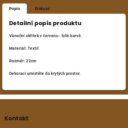
Popis
Diskuze
Detailní popis produktu
Vánoční skřítek v červeno - bílé barvě.
Materiál: Textil
Rozměr: 22cm
Dekoraci umístěte do krytých prostor.
Z
á
p
Kontakt
a