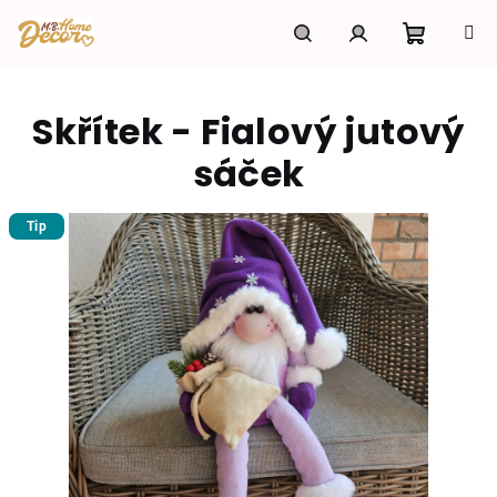
Přejít
na
obsah
Nákupní
Hledat
Přihlášení
Skřítek - Fialový jutový
košík
sáček
Tip