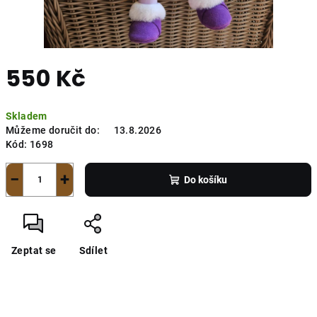
550 Kč
Měrná
Skladem
cena:
Můžeme doručit do:
13.8.2026
Kód:
1698
−
+
Do košíku
Zeptat se
Sdílet