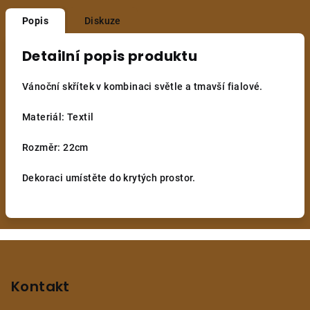
Popis
Diskuze
Detailní popis produktu
Vánoční skřítek v kombinaci světle a tmavší fialové.
Materiál: Textil
Rozměr: 22cm
Dekoraci umístěte do krytých prostor.
Z
á
p
Kontakt
a