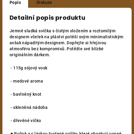
Popis
Diskuze
Detailní popis produktu
Jemně sladká svíčka s čistým složením a roztomilým
designem včelek na plástvi potěší svým minimalistickým
avšak nápaditým designem. Dopřejte si hřejivou
atmosféru bez kompromisů. Potěšte své blízké
originálním dárkem.
- 115g sójový vosk
- medové aroma
- bavlněný knot
- skleněná nádoba
- dřevěné víčko
♥ Ručně a s láskou tvořené svíčky, které obsahují vonné