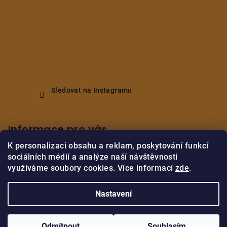
Sledovat na Instagramu
Informace pro vás
K personalizaci obsahu a reklam, poskytování funkcí
Obchodní podmínky
sociálních médií a analýze naší návštěvnosti
Podmínky ochrany osobních údajů
využíváme soubory cookies. Více informací
zde
.
Vrácení/reklamace zboží
Nastavení
Copyright 2026
M.B.Home Decor
. Všechna práva vyhrazena.
Upravit nastavení cookies
Odmítnout
Souhlasím