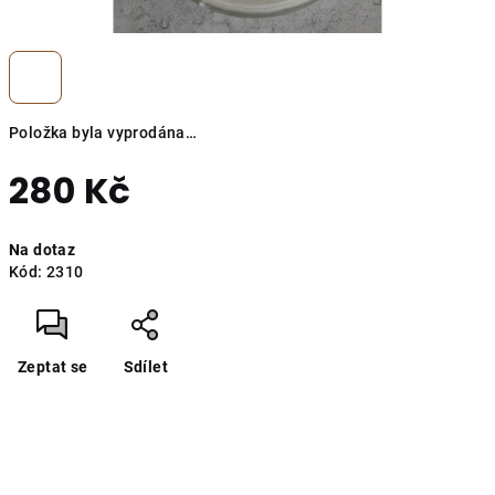
Položka byla vyprodána…
280 Kč
Měrná
Na dotaz
cena:
Kód:
2310
Zeptat se
Sdílet