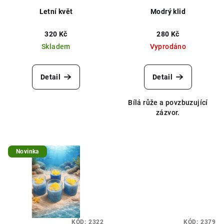
Letní květ
Modrý klid
320 Kč
280 Kč
Skladem
Vyprodáno
Detail
Detail
Bílá růže a povzbuzující
zázvor.
Novinka
KÓD:
2322
KÓD:
2379