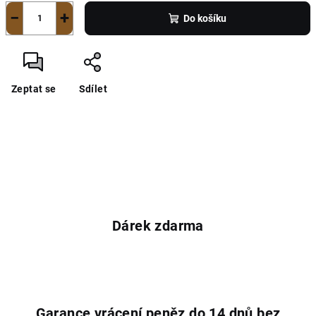
−
+
Do košíku
Zeptat se
Sdílet
Dárek zdarma
Garance vrácení peněz do 14 dnů bez