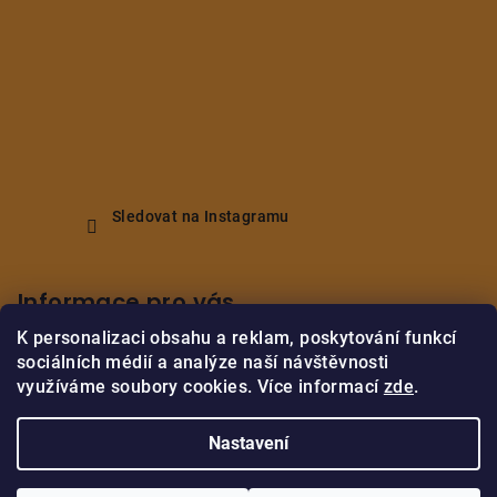
Sledovat na Instagramu
Informace pro vás
K personalizaci obsahu a reklam, poskytování funkcí
Obchodní podmínky
sociálních médií a analýze naší návštěvnosti
Podmínky ochrany osobních údajů
využíváme soubory cookies. Více informací
zde
.
Vrácení/reklamace zboží
Nastavení
Copyright 2026
M.B.Home Decor
. Všechna práva vyhrazena.
Upravit nastavení cookies