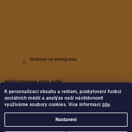
Sledovat na Instagramu
Informace pro vás
K personalizaci obsahu a reklam, poskytování funkcí
Obchodní podmínky
sociálních médií a analýze naší návštěvnosti
Podmínky ochrany osobních údajů
využíváme soubory cookies. Více informací
zde
.
Vrácení/reklamace zboží
Nastavení
Copyright 2026
M.B.Home Decor
. Všechna práva vyhrazena.