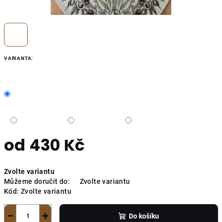
VARIANTA:
od
430 Kč
Měrná
Zvolte variantu
cena:
Můžeme doručit do:
Zvolte variantu
Kód:
Zvolte variantu
−
+
Do košíku