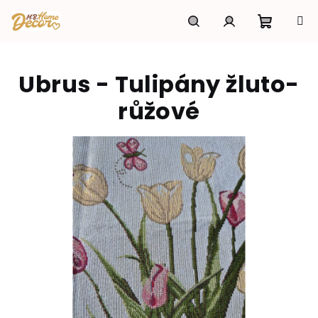
Přejít
na
obsah
Nákupní
Hledat
Přihlášení
Ubrus - Tulipány žluto-
košík
růžové