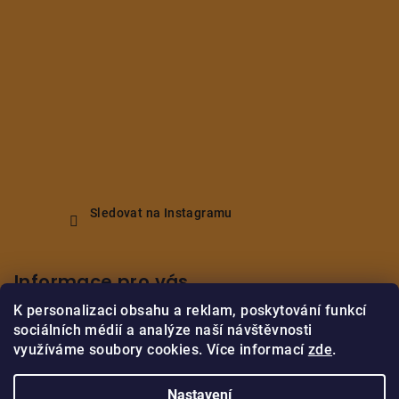
Sledovat na Instagramu
Informace pro vás
K personalizaci obsahu a reklam, poskytování funkcí
Obchodní podmínky
sociálních médií a analýze naší návštěvnosti
Podmínky ochrany osobních údajů
využíváme soubory cookies. Více informací
zde
.
Vrácení/reklamace zboží
Nastavení