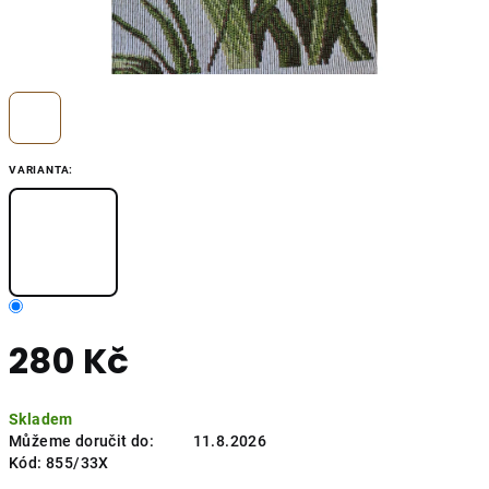
VARIANTA:
280 Kč
Měrná
Skladem
cena:
Můžeme doručit do:
11.8.2026
Kód:
855/33X