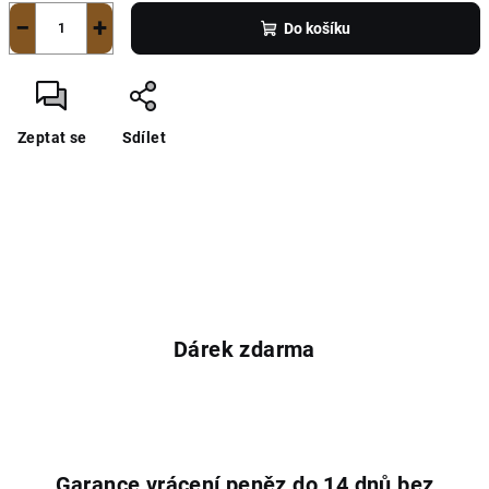
−
+
Do košíku
Zeptat se
Sdílet
Dárek zdarma
Garance vrácení peněz do 14 dnů bez